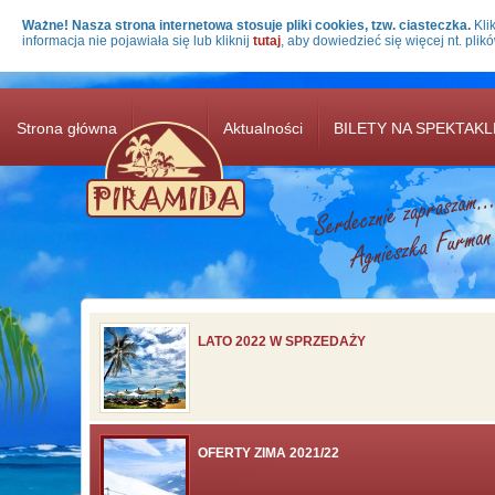
Przejdź do treści
Ważne! Nasza strona internetowa stosuje pliki cookies, tzw. ciasteczka.
Klik
informacja nie pojawiała się lub kliknij
tutaj
, aby dowiedzieć się więcej nt. plik
Strona główna
Oferta
Aktualności
BILETY NA SPEKTAKL
LATO 2022 W SPRZEDAŻY
OFERTY ZIMA 2021/22