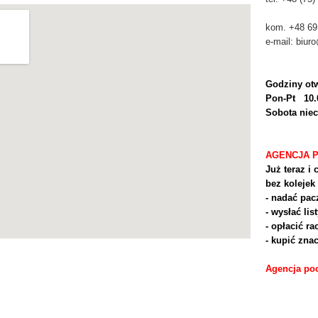
kom. +48 69
e-mail: biur
Godziny otw
Pon-Pt 10.
Sobota nie
AGENCJA 
Już teraz i 
bez kolejek
- nadać pac
- wysłać lis
- opłacić ra
- kupić znac
Agencja poc