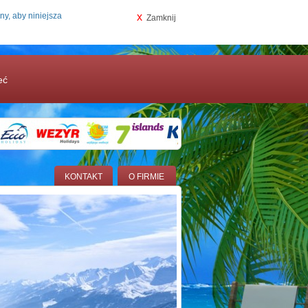
ny, aby niniejsza
x
Zamknij
eć
KONTAKT
O FIRMIE