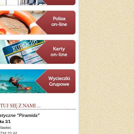
J SIĘ Z NAMI ...
styczne "Piramida"
ka 1/1
sławiec
 734 22 44