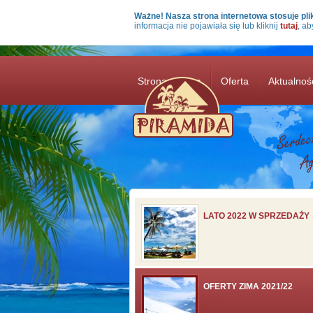
Przejdź do treści
Ważne! Nasza strona internetowa stosuje plik
informacja nie pojawiała się lub kliknij
tutaj
, ab
Strona główna
Oferta
Aktualnoś
LATO 2022 W SPRZEDAŻY
OFERTY ZIMA 2021/22