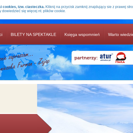
i cookies, tzw. ciasteczka.
Kliknij na przycisk zamknij znajdujący sie z prawej stro
y dowiedzieć się więcej nt. plików cookie.
ci
BILETY NA SPEKTAKLE
Księga wspomnień
Warto wiedzi
OFERTY ZIMA 2021/22