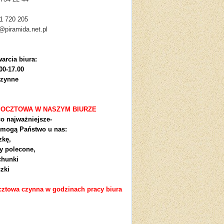
1 720 205
o@piramida.net.pl
arcia biura:
00-17.00
czynne
POCZTOWA W NASZYM BIURZE
co najważniejsze-
 mogą Państwo u nas:
zkę,
ty polecone,
chunki
zki
ztowa czynna w godzinach pracy biura