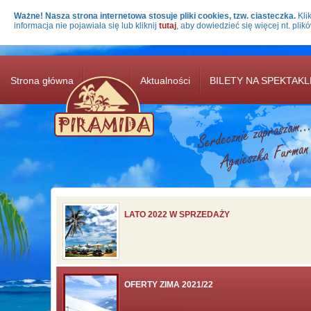
Przejdź do treści
Ważne! Nasza strona internetowa stosuje pliki cookies, tzw. ciasteczka.
Klik
informacja nie pojawiała się lub kliknij
tutaj
, aby dowiedzieć się więcej nt. plik
Strona główna
Oferta
Aktualności
BILETY NA SPEKTAKL
LATO 2022 W SPRZEDAŻY
OFERTY ZIMA 2021/22