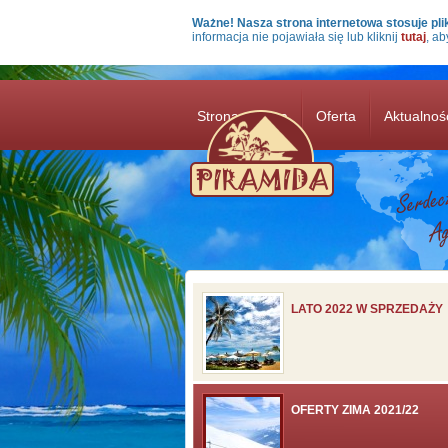
Przejdź do treści
Ważne! Nasza strona internetowa stosuje plik
informacja nie pojawiała się lub kliknij
tutaj
, ab
Strona główna
Oferta
Aktualnoś
LATO 2022 W SPRZEDAŻY
OFERTY ZIMA 2021/22