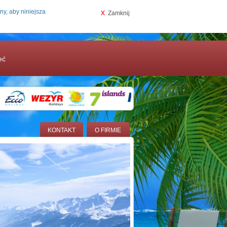
ny, aby niniejsza
x
Zamknij
eć
KONTAKT
O FIRMIE