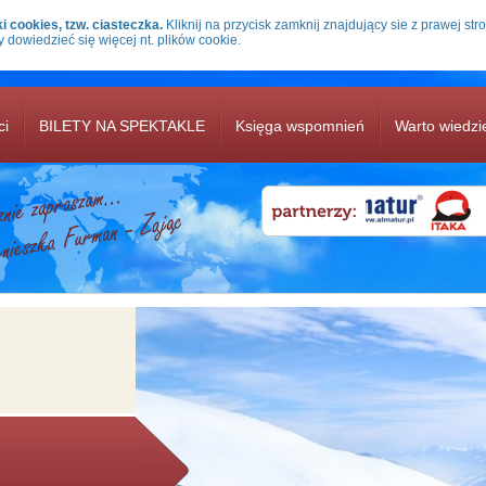
i cookies, tzw. ciasteczka.
Kliknij na przycisk zamknij znajdujący sie z prawej stro
y dowiedzieć się więcej nt. plików cookie.
ci
BILETY NA SPEKTAKLE
Księga wspomnień
Warto wiedzi
OFERTY ZIMA 2021/22