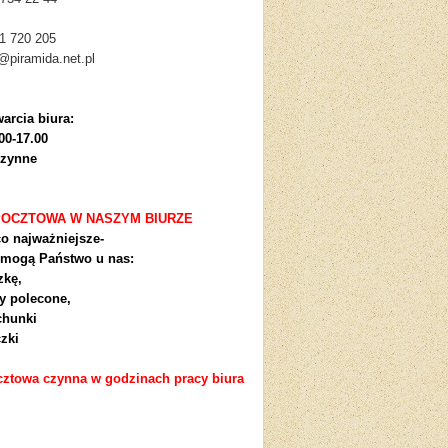
1 720 205
o@piramida.net.pl
arcia biura:
00-17.00
czynne
POCZTOWA W NASZYM BIURZE
co najważniejsze-
 mogą Państwo u nas:
zkę,
ty polecone,
chunki
zki
ztowa czynna w godzinach pracy biura