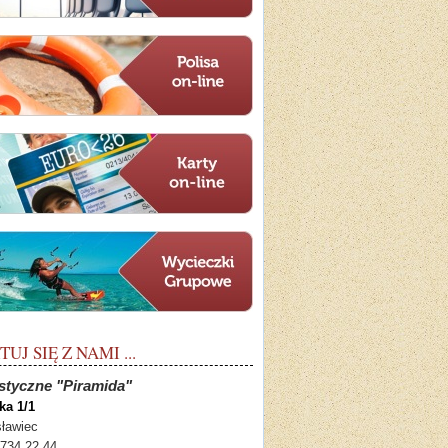
J SIĘ Z NAMI ...
styczne "Piramida"
ka 1/1
sławiec
 734 22 44