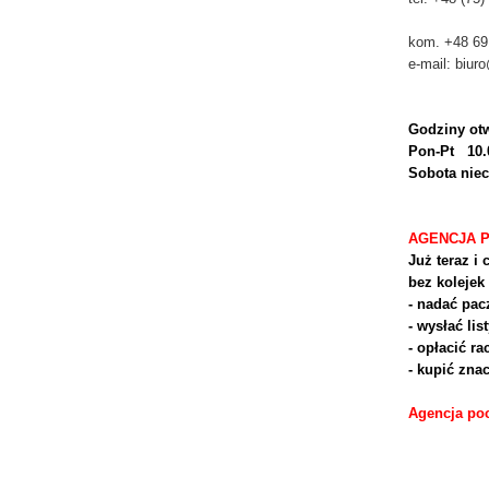
kom. +48 69
e-mail: biur
Godziny otw
Pon-Pt 10.
Sobota nie
AGENCJA 
Już teraz i 
bez kolejek
- nadać pac
- wysłać lis
- opłacić ra
- kupić znac
Agencja poc