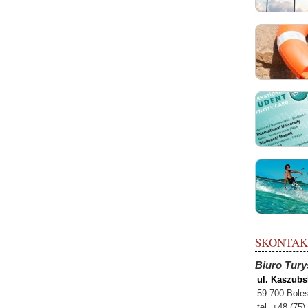
SKONTAKTU
Biuro Tury
ul. Kaszubs
59-700 Bole
tel. +48 (75)